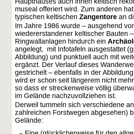
Haupthauses auch innen keltisch reko
museal offeriert wird. Zum anderen ha
typischen keltischen
Zangentore
an di
Im Jahre 1986 wurde – ausgehend von 
wiedererstandener keltischer Bauten –
Ringwallanlagen hindurch ein
Archäo
angelegt, mit Infotafeln ausgestattet (
Abbildung) und punktuell auch mit wei
ergänzt. Der Verlauf dieses Wanderweg
gestrichelt – ebenfalls in der Abbildun
wird er schon seit längerem nicht mehr
so dass er streckenweise völlig über
im Gelände nachzuvollziehen ist.
Derweil tummeln sich verschiedene a
zahlreichen Forstwegen abgesehen) 
Gelände:
Eine (glücklicherweise für den all