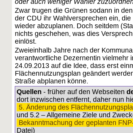
oder auch weniger Wähler zuzuordne
Zwar trugen die Grünen sodann in den 
der CDU ihr Wahlversprechen ein, di
wieder abzuplanen. Doch seitdem (Sta
nichts geschehen, was dies Versprech
einlöst.
Zweieinhalb Jahre nach der Kommuna
verantwortliche Dezernentin vielmehr 
24.09.2013 auf die Idee, dass erst ein
Flächennutzungsplan geändert werde
Straße abplanen könne.
Quellen
- früher auf den Webseiten
d
dort inzwischen entfernt, daher nun hi
5. Änderung des Flächennutzungspl
und 5.2 – Allgemeine Ziele und Zweck
Bekanntmachung der geplanten FNP
Datei)