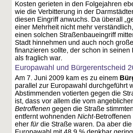
Kosten gerieten in den Folgejahren e
wie die Verbitterung in der Darmstädt
diesen Eingriff anwuchs. Da überall „g
einer Mehrheit nicht mehr verständlic
einen solchen Straßenbaueingriff mitte
Stadt hinnehmen und auch noch großen
finanzieren sollte, der schon in sein
als fraglich war.
Europawahl und Bürgerentscheid 
Am 7. Juni 2009 kam es zu einem
Bür
parallel zur Europawahl durchgeführt 
Abstimmenden votierten gegen die St
ist, dass vor allem die vom angeblich
Betroffenen
gegen die Straße stimmten
entfernt wohnenden
Nicht-
Betroffenen
eher
für
die Straße waren. Da aber die
Europawahl mit 48,9 % denkbar gering