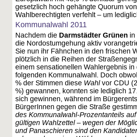
gesetzlich hoch gehängte Quorum von
Wahlberechtigten verfehlt – um ledigl
Kommunalwahl 2011
Nachdem die
Darmstädter Grünen
in
die Nordostumgehung aktiv vorangetri
Sie nun ihr Fähnchen in den frischen W
plötzlich in die Reihen der Straßengeg
einem sensationellen Wahlergebnis in
folgenden Kommunalwahl. Doch obwohl
% der Stimmen diese
Wahl
vor CDU (2
%) gewannen, konnten sie lediglich 1
sich gewinnen, während im Bürgerent
BürgerInnen gegen die Straße gestimmt
des Kommunalwahl-Prozentanteils auf 
gültigen Wahlzettel – wegen der Mögl
und Panaschieren sind den Kandidate