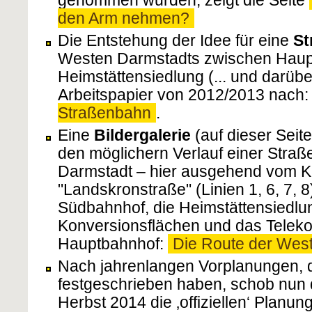
den Arm nehmen?
Die Entstehung der Idee für eine
St
Westen Darmstadts zwischen Haup
Heimstättensiedlung (... und darübe
Arbeitspapier von 2012/2013 nach
Straßenbahn
.
Eine
Bildergalerie
(auf dieser Seite
den möglichern Verlauf einer Stra
Darmstadt – hier ausgehend vom K
"Landskronstraße" (Linien 1, 6, 7, 
Südbahnhof, die Heimstättensiedlun
Konversionsflächen und das Teleko
Hauptbahnhof:
Die Route der Wes
Nach jahrenlangen Vorplanungen, di
festgeschrieben haben, schob nun 
Herbst 2014 die ‚offiziellen‘ Planu