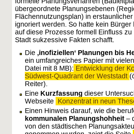
formelle Planungsverfahren (Bauleitpl
übergeordnete Planungsebenen (Regi
Flächennutzungsplan) in erstaunlicher
ignoriert werden. So hatte kein Bürger 
auf diese Prozesse formell Einfluss z
Stadt sukzessive Fakten schafft.
Die
‚inofiziellen‘ Planungen bis 
ein umfangreiches Papier mit viele
Datei mit 8 MB):
Entwicklung der K
Südwest-Quadrant der Weststadt
(
Reiter).
Eine
Kurzfassung
dieser Untersuch
Webseite
Konzentrat in neun The
Einen Hinweis darauf, wie die beru
kommunalen Planungshohheit
– 
von den städtischen Planungsakte
genommen wurden, zeigt die Seite