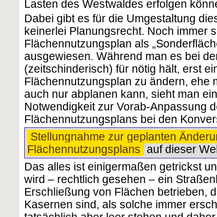
Lasten des Westwaldes erfolgen könn
Dabei gibt es für die Umgestaltung di
keinerlei Planungsrecht. Noch immer s
Flächennutzungsplan als „Sonderfläc
ausgewiesen. Während man es bei d
(zeitschinderisch) für nötig hält, erst e
Flächennutzungsplan zu ändern, ehe m
auch nur abplanen kann, sieht man ei
Notwendigkeit zur Vorab-Anpassung 
Flächennutzungsplans bei den Konvers
Stellungnahme zur geplanten Änderu
Flächennutzungsplans
auf dieser We
Das alles ist einigermaßen getrickst u
wird – rechtlich gesehen – ein Straßen
Erschließung von Flächen betrieben, d
Kasernen sind, als solche immer ersc
tatsächlich aber leer stehen und daher 