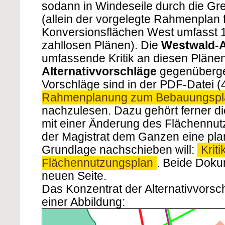
sodann in Windeseile durch die Gr
(allein der vorgelegte Rahmenplan f
Konversionsflächen West umfasst 1
zahllosen Plänen). Die
Westwald-A
umfassende Kritik an diesen Plänen
Alternativvorschläge
gegenüberges
Vorschläge sind in der PDF-Datei 
Rahmenplanung zum Bebauungspl
nachzulesen. Dazu gehört ferner d
mit einer Änderung des Flächennut
der Magistrat dem Ganzen eine pla
Grundlage nachschieben will:
Krit
Flächennutzungsplan
. Beide Doku
neuen Seite.
Das Konzentrat der Alternativvorsc
einer Abbildung: