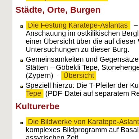
Städte, Orte, Burgen
Die Festung Karatepe-Aslantas
– 
Anschauung im ostkilikischen Bergl
einer Übersicht über die auf diese
Untersuchungen zu dieser Burg.
Gemeinsamkeiten und Gegensätze g
Stätten – Göbekli Tepe, Stonehenge
(Zypern) –
Übersicht
Speziell hierzu: Die T-Pfeiler der K
Tepe
(PDF-Datei auf separatem Rei
Kulturerbe
Die Bildwerke von Karatepe-Aslan
komplexes Bildprogramm auf Basalt
assyrischen Zeit