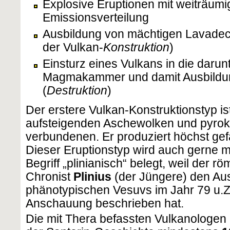
Explosive Eruptionen mit weiträumi
Emissionsverteilung
Ausbildung von mächtigen Lavadec
der Vulkan-
Konstruktion
)
Einsturz eines Vulkans in die darunt
Magmakammer und damit Ausbildun
(
Destruktion
)
Der erstere Vulkan-Konstruktionstyp is
aufsteigenden Aschewolken und pyrok
verbundenen. Er produziert höchst gef
Dieser Eruptionstyp wird auch gerne 
Begriff „plinianisch“ belegt, weil der 
Chronist
Plinius
(der Jüngere) den Au
phänotypischen Vesuvs im Jahr 79 u.Z
Anschauung beschrieben hat.
Die mit Thera befassten Vulkanologen 