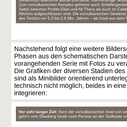
metamorph überformt wurde und daher marmorartige Textur
Zum vorvulkanischen Komplex gehören auch Schiefergestein
Sattel zwischen Profitis Elias und Alt Thera als auch im Cal
Athiniós aufgeschlossen sind. Die vorvulkanischen Gesteine
des Tertiärs vor 5,3 bis 2,6 Mio. Jahren – als Insel aus dem
Nachstehend folgt eine weitere Bilderse
Phasen aus den schematischen Darste
vorangehenden Serie mit Fotos zu ver
Die Grafiken der diversen Stadien de
sind als Minibilder orientierend unterle
technisch nicht möglich, beides in ei
integrieren:
Vor sehr langer Zeit
: Kern der vorvulkanischen Insel von vo
geht's vom Eliasberg hinab nach Perissa an der Südküste v