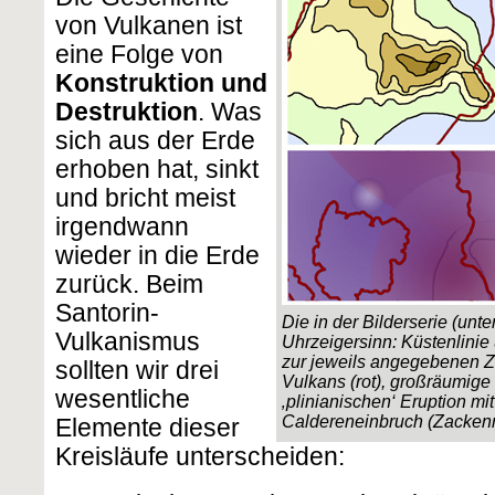
von Vulkanen ist
eine Folge von
Kon­struk­tion und
Destruktion
. Was
sich aus der Erde
erhoben hat, sinkt
und bricht meist
irgendwann
wieder in die Erde
zurück. Beim
Santorin-
Die in der Bilderserie (un
Vulkanismus
Uhrzeiger­sinn: Küstenlini
zur jeweils angegebenen Ze
sollten wir drei
Vulkans (rot), großräumige
wesentliche
‚plinianischen‘ Eruption mit
Caldereneinbruch (Zacken
Elemente dieser
Kreisläufe unterscheiden: