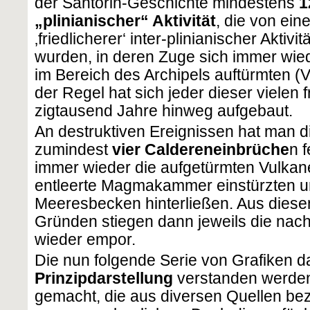
der Santorin-Geschichte mindestens
1
„plinianischer“ Aktivität
, die von ein
‚friedlicherer‘ inter-plinianischer Aktiv
wurden, in deren Zuge sich immer wie
im Bereich des Archipels auftürmten (V
der Regel hat sich jeder dieser vielen
zigtausend Jahre hinweg aufgebaut.
An destruktiven Ereignissen hat man 
zumindest
vier Caldereneinbrüche
n f
immer wieder die aufgetürmten Vulkane
entleerte Magmakammer einstürzten u
Meeresbecken hinterließen. Aus dies
Gründen stiegen dann jeweils die nac
wieder empor.
Die nun folgende Serie von Grafiken dar
Prinzipdarstellung
verstanden werden
gemacht, die aus diversen Quellen be